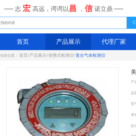
宏
昌
信
志
高远，谔谔以
，
诺立鼎
首页
产品展示
代理厂家
首页
/
产品展示
/
便携式检测仪
/
复合气体检测仪
当前位置：
美
产
品
型
单
起