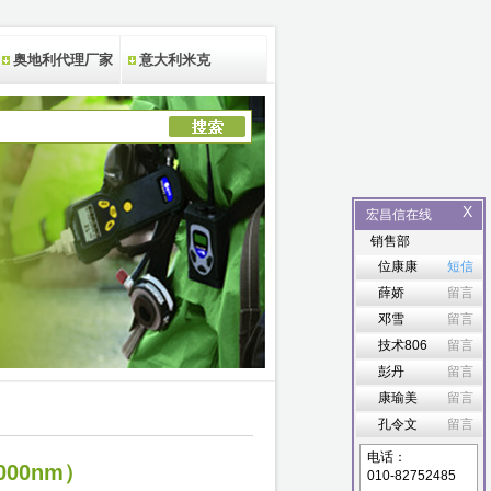
奥地利代理厂家
意大利米克
X
宏昌信在线
销售部
位康康
短信
薛娇
留言
邓雪
留言
技术806
留言
彭丹
留言
康瑜美
留言
孔令文
留言
电话：
000nm）
010-82752485