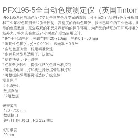
PFX195-5全自动色度测定仪（英国Tintom
PFX195
系列自动色度仪受到全世界色度专家的青睐，可全面对产品进行色度分析测
和工业领域色度测量和质量控制。高精度的自动色度仪，按照已建立的工业色标，
靠的色度数据，完全客观的不受外界影响的操作环境，为产品的精细加工和高标准的
板外壳，特为实验室或24小时生产现场使用设计。
* 9个干涉滤光片，光谱范围420-710nm，光程0.1 - 50 mm
* 重现性色度(x，y) ± 0.0004； 透光率 ± 0.5 %
* 自动色度测量，稳定精准快速
* 多种具体型号适用于广泛领域
* 操作快捷，便于维护
* 色度数据软件，提供优良的色度分析控制
* 可连接电脑，打印机进行数据管理和打印
* 可根据实际需要灵活选购升级色标
测量原理
9个滤光片
数据存储
32组数据
光谱范围
420 - 710 nm
数据接口
并行打印机接口，RS 232 接口
光谱带宽
20 nm