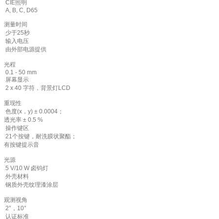
CIE照明
A, B, C, D65
测量时间
少于25秒
输入电压
由外部电源提供
光程
0.1 - 50 mm
屏幕显示
2 x 40 字符，背景灯LCD
重现性
色度(x，y) ± 0.0004；
透光率 ± 0.5 %
操作键区
21个按键，耐洗膜状聚酯；
有按键提示音
光源
5 V/10 W 卤钨灯
外壳材料
钢质外壳纹理漆涂层
观测视角
2°，10°
认证标准