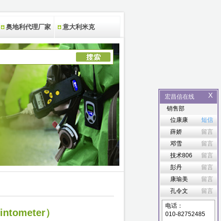
奥地利代理厂家
意大利米克
X
宏昌信在线
销售部
位康康
短信
薛娇
留言
邓雪
留言
技术806
留言
彭丹
留言
康瑜美
留言
孔令文
留言
电话：
tometer）
010-82752485