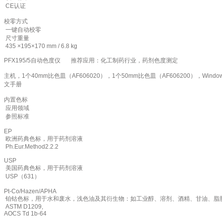
CE认证
校零方式
一键自动校零
尺寸重量
435 ×195×170 mm / 6.8 kg
PFX195/5自动色度仪
推荐应用：化工制药行业，药剂色度测定
主机，1个40mm比色皿（AF606020），1个50mm比色皿（AF606200），W
文手册
内置色标
应用领域
参照标准
EP
欧洲药典色标，用于药剂溶液
Ph.Eur.Method2.2.2
USP
美国药典色标，用于药剂溶液
USP（631）
Pt-Co/Hazen/APHA
铂钴色标，用于水和废水，浅色油及其衍生物：如工业醇、溶剂、酒精、甘油、脂
ASTM D1209,
AOCS Td 1b-64