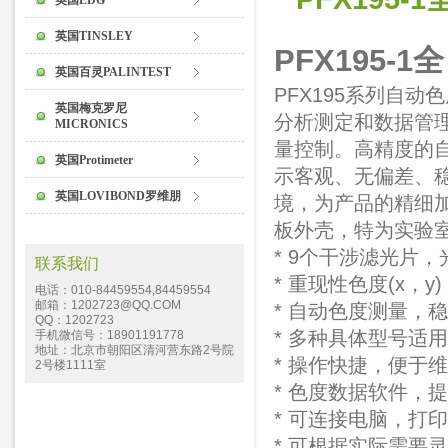
英国EDG
英国TINSLEY
PFX195-
英国百灵PALINTEST
PFX195
系列自动色
英国梅克罗尼
分析测定和数据管
MICRONICS
量控制。高精度的
英国Protimeter
示客观、无偏差、
英国LOVIBOND罗维朋
境，为产品的精细
板外壳，特为实验室
* 9个干涉滤光片，光谱
联系我们
* 重现性色度(x，y) ±
电话：010-84459554,84459554
邮箱：1202723@QQ.COM
* 自动色度测量，
QQ：1202723
* 多种具体型号适
手机微信号：18901191778
地址：北京市朝阳区清河营东路2号院
* 操作快捷，便于
2号楼1111室
* 色度数据软件，
* 可连接电脑，打
* 可根据实际需要