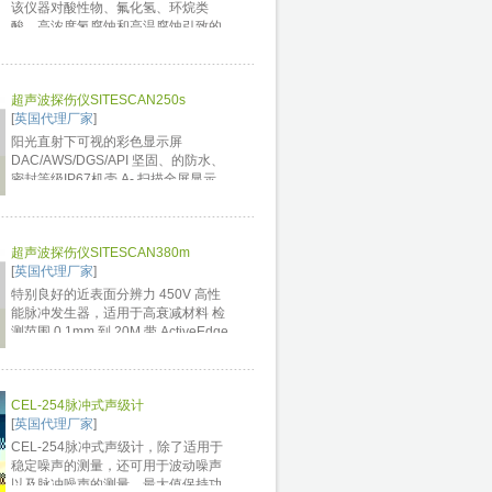
该仪器对酸性物、氟化氢、环烷类
酸、高浓度氢腐蚀和高温腐蚀引致的
管道氢气泄露扩散危险的最根本的检
测工具。直接读数快速可靠，可测量
达500℃高温，小至3.5英寸的钢管，
超声波探伤仪SITESCAN250s
管道表面无需预处理，腐蚀部位和现
[
英国代理厂家
]
场空间均可监测。 ...
阳光直射下可视的彩色显示屏
DAC/AWS/DGS/API 坚固、的防水、
密封等级IP67机壳 A- 扫描全屏显示
可连续工作15小时 ...
超声波探伤仪SITESCAN380m
[
英国代理厂家
]
特别良好的近表面分辨力 450V 高性
能脉冲发生器，适用于高衰减材料 检
测范围 0.1mm 到 20M 带 ActiveEdge
可编程脉冲发生器 界面波触发器用于
水浸探伤水程补偿 5KHz 脉冲重复频
率适用快速扫描 高清晰度显示屏 ...
CEL-254脉冲式声级计
[
英国代理厂家
]
CEL-254脉冲式声级计，除了适用于
稳定噪声的测量，还可用于波动噪声
以及脉冲噪声的测量。最大值保持功