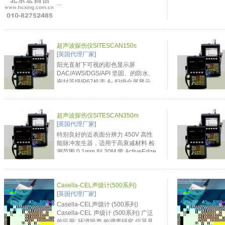
...
超声波探伤仪SITESCAN150s
[
英国代理厂家
]
阳光直射下可视的彩色显示屏
DAC/AWS/DGS/API 坚固、的防水、
密封等级IP67机壳 A- 扫描全屏显示
可连续工作15小时 ...
超声波探伤仪SITESCAN350m
[
英国代理厂家
]
特别良好的近表面分辨力 450V 高性
能脉冲发生器，适用于高衰减材料 检
测范围 0.1mm 到 20M 带 ActiveEdge
可编程脉冲发生器 界面波触发器用于
水浸探伤水程补偿 5KHz 脉冲重复频
率适用快速扫描 高清晰度显示屏 ...
Casella-CEL声级计(500系列)
[
英国代理厂家
]
Casella-CEL声级计 (500系列)
Casella-CEL 声级计 (500系列) 广泛
的应用: 环境噪声 的调查研究 仪器具