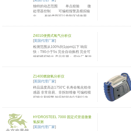
[
英国代理厂家
]
独特的动态范围 单点校验 微
处理器控制 可编程报警及模拟输
出 有的类型可以危险区域使用...
Z4010便携式氧气分析仪
[
英国代理厂家
]
检测范围从100%到1ppm以下 响应
快：T90小于5s 完全自动换档 完全可
编程模拟输出 产品应用： 空分厂 氮吹
扫焊接系统 钢瓶气质量 制药和食品包
装以及存放 吹扫气监测 手套箱 工场空
气监测 医学监测 ...
Z1400燃烧氧分析仪
[
英国代理厂家
]
样品温度高达1750℃ 长寿命氧化锆传
感器 非常容易、非拆卸维修 可编程模
拟输出和报警 响应时间在0.5秒以内 ...
HYDROSTEEL 7000 固定式管道微量
氢探测
[
英国代理厂家
]