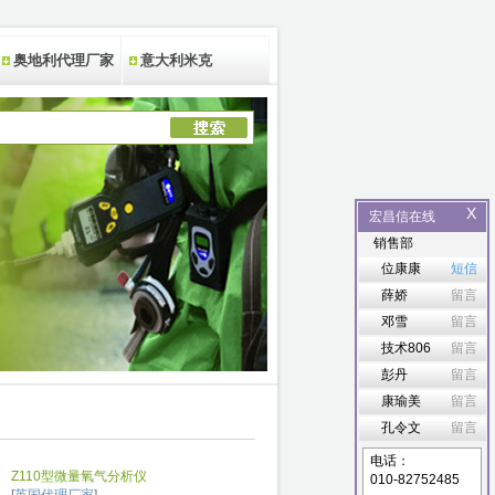
奥地利代理厂家
意大利米克
X
宏昌信在线
销售部
位康康
短信
薛娇
留言
邓雪
留言
技术806
留言
彭丹
留言
康瑜美
留言
孔令文
留言
电话：
Z110型微量氧气分析仪
010-82752485