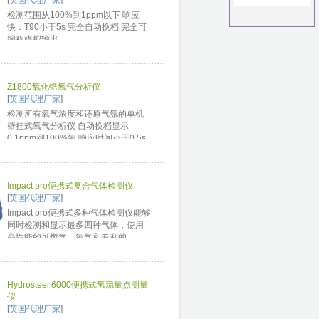
[
英国代理厂家
]
检测范围从100%到1ppm以下 响应
快：T90小于5s 完全自动换档 完全可
编程模拟输出 ...
Z1800氧化锆氧气分析仪
[
英国代理厂家
]
检测所有氧气浓度和还原气氛的单机
壁挂式氧气分析仪 自动换档显示
0.1ppm到100%氧 响应时间小于0.5s
可编程4～20mA输出 ...
Impact pro便携式复合气体检测仪
[
英国代理厂家
]
Impact pro便携式多种气体检测仪能够
同时检测和显示最多四种气体，使用
高性能的可燃气、氧气和专利的
SurecellTM毒气传感器,独特的传感器
盒技术确保使用安全、准确...
Hydrosteel 6000便携式氢流量点测量
仪
[
英国代理厂家
]