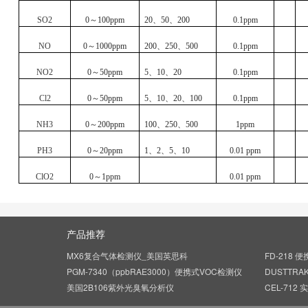
SO2
0
～
100ppm
20
、
50
、
200
0.1ppm
NO
0
～
1000ppm
200
、
250
、
500
0.1ppm
NO2
0
～
50ppm
5
、
10
、
20
0.1ppm
Cl2
0
～
50ppm
5
、
10
、
20
、
100
0.1ppm
NH3
0
～
200ppm
100
、
250
、
500
1ppm
PH3
0
～
20ppm
1
、
2
、
5
、
10
0.01 ppm
ClO2
0
～
1ppm
0.01 ppm
产品推荐
MX6复合气体检测仪_美国英思科
FD-218
PGM-7340（ppbRAE3000）便携式VOC检测仪
DUSTTRA
美国2B106紫外光臭氧分析仪
CEL-71