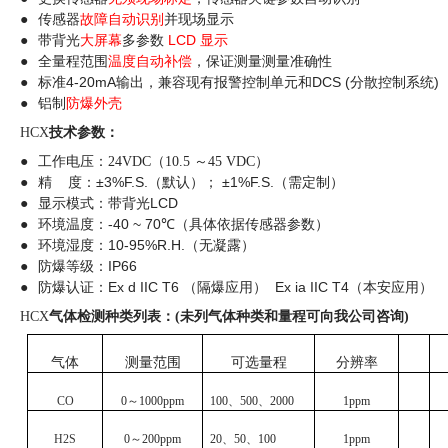
●
传感器
故障自动识别
并现场显示
LCD
●
带背光
大屏幕
多参数
显示
●
全量程范围
温度自动补偿
，保证测量测量准确性
4-20mA
DCS (
)
●
标准
输出，兼容现有报警控制单元和
分散控制系统
●
铝制
防爆外壳
技术参数：
HCX
●
工作电压：
24VDC
（
10.5
～
45 VDC
）
±3%F.S.
±1%F.S.
●
精
度：
（默认）；
（需定制）
LCD
●
显示模式：
带背光
-40 ~
70
●
环境温度：
℃
（具体依据传感器参数）
10-95%R.H.
●
环境湿度：
（无凝露）
IP66
●
防爆等级：
Ex d IIC T6
Ex ia IIC T4
●
防爆认证：
（隔爆应用）
（本安应用）
气体检测种类列表：
未列气体种类和量程可向我公司咨询
HCX
(
)
气体
测量范围
可选量程
分辨率
CO
0
～
1000ppm
100
、
500
、
2000
1ppm
H2S
0
～
200ppm
20
、
50
、
100
1ppm