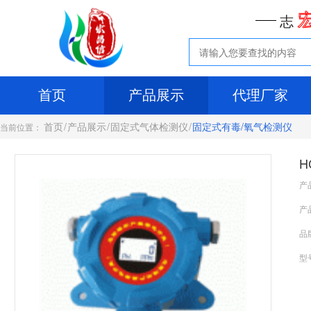
志
首页
产品展示
代理厂家
首页
/
产品展示
/
固定式气体检测仪
/
固定式有毒/氧气检测仪
当前位置：
H
产
产
品
型