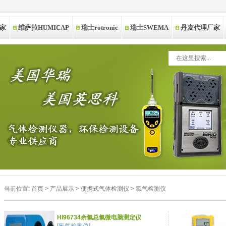
家
维萨拉HUMICAP
瑞士rotronic
瑞士SWEMA
丹麦代理厂家
当前位置:
首页
>
产品展示
>
便携式气体检测仪
>
氯气检测仪
HI96734余氯总氯微电脑测定仪