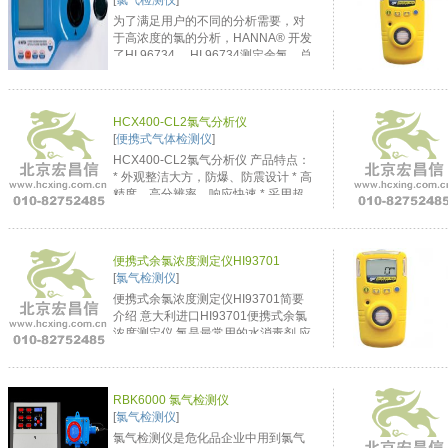
[
氯气检测仪
]
为了满足用户的不同的分析需要，对
于高浓度的氯的分析，HANNA® 开发
了HI 96734 。HI 96734测定余氯、总
氯浓度上限为10.00 ppm。仪器具有
CAL CHECK 功能，选购专用NIST标
准液可以随时校验仪器的性能确定是
HCX400-CL2氯气分析仪
否需要再次校准。便捷人性化的确认
[
便携式气体检测仪
]
操作可以保证仪器的良好校...
HCX400-CL2氯气分析仪 产品特点：
* 外观整洁大方，防爆、防震设计 * 高
精度、高分辨率，响应快速 * 采用超
大容量锂电充电电池，可长时间连续
工作 * 通过采样手柄可以达到 1.5 米
的采样距离远 * 数字 LCD 背光显示，
便携式余氯浓度测定仪HI93701
声光报警功能 * 上、下限报警值可任
[
氯气检测仪
]
意设定，可进行零...
便携式余氯浓度测定仪HI93701简要
介绍 意大利进口HI93701便携式余氯
浓度测定仪 氯是最常用的水消毒剂,应
用极广,从饮用水、废水的处理到泳
池、矿泉疗养地的卫生处理以及食品
加工过程中的消毒灭菌都有应用。基
RBK6000 氯气检测仪
于微处理器控制的离子计具有较高的
[
氯气检测仪
]
解析度和精确度,且测量迅速...
氯气检测仪是危化品企业中用到氯气