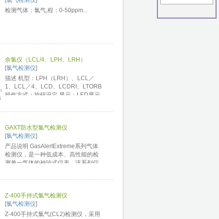
[
氯气检测仪
]
检测气体：氯气,程：0-50ppm...
余氯仪（LCL/4、LPH、LRH）
[
氯气检测仪
]
描述 机型：LPH（LRH）、LCL／
1、LCL／4、LCD、LCDRI、LTORB
操作方式：旋钮设定 显示：LED显示
屏 设定点开关输出：二组（220V继电
器或干接点输出，保险丝保护） 电流
输出：4～20mA（外接显示看板或记
GAXT防水型氯气检测仪
录器） 报警输出：超时输出报警（保
[
氯气检测仪
]
险丝保护） 外部控制：水流侦测...
产品说明 GasAlertExtreme系列气体
检测仪，是一种低成本、高性能的检
测单一气体的袖珍式仪表。该系列仪
表可靠、易用、耐用，且具备IP66/67
高度防水性能，经得起恶劣环境的考
验，可以广泛应用于石油化工、矿
Z-400手持式氯气检测仪
业、环保、城市建设等行业中。 功能
[
氯气检测仪
]
介绍： 1、IP66/67高度防水...
Z-400手持式氯气(CL2)检测仪，采用