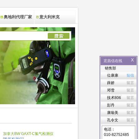
奥地利代理厂家
意大利米克
X
宏昌信在线
销售部
位康康
短信
薛娇
留言
邓雪
留言
技术806
留言
彭丹
留言
康瑜美
留言
孔令文
留言
电话：
加拿大BW GAXT-C氯气检测仪
010-82752485