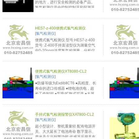
的地方，进行安全检测的必备产品。
氯气检测仪是由控制控制器和探测器
组成，探测器安装在防爆现场，控制
器壁挂在值班室等有人值守的地方，
二者采用屏蔽电缆线连接。当报警器
HES7-z-400便携式氯气检测仪
检测到环境中可燃气体的浓度达到或
[
氯气检测仪
]
超过预置报警值时，报警器...
便携式氯气检测仪 型号:HES7-z-400
货号: Z-400手持直读型仪为测量空气
中0-20ppm浓度氯气的测量、分析仪
器（解析率为0.1ppm）。该型号拥有
液晶显示屏幕、低电量指示灯和可以
设置在量程范围内任何标准的声音报
便携式氯气检测仪XT8080-CL2
警器。液晶显示屏每10秒钟输出显示
[
氯气检测仪
]
当前的氯气浓度，测量的最...
●防爆等级为ExdibⅡCT6 ●高精度、长
寿命的进口传感器 ●锂电池供电，超
长工作时间 ●泵吸/扩散式可选 ●大屏
幕液晶显示蓝色背光 ●时钟功能 ●防高
浓度气体冲击的自动保护功能 ●全软
件校准功能 ...
手持式氯气检测报警仪XAT800-CL2
[
氯气检测仪
]
超小型设计、整机重量轻 配有电源开
关、大大延长了电池寿命 数字显示、
声光及欠压报警功能 传感器采用具有