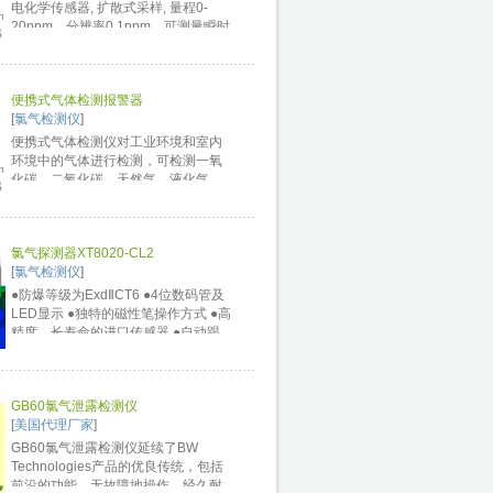
电化学传感器, 扩散式采样, 量程0-
20ppm，分辨率0.1ppm，可测量瞬时
浓度，峰值，15分钟平均值STEL和8
小时平均值TWA。LCD数字显示，读
值每10秒更新一次。声音报警，报警
便携式气体检测报警器
点可设置为测量范围内的任意值，电
[
氯气检测仪
]
池低电量显示。 ZDL-400具有数...
便携式气体检测仪对工业环境和室内
环境中的气体进行检测，可检测一氧
化碳、二氧化碳、天然气、液化气、
氧气、氢气、氮气、硫化氢、氯气、
氨气、二氧化硫、硫化氢、烷类气
体、炔类气体、醇类气体、苯类气体
氯气探测器XT8020-CL2
等危险气体。当空气中气体浓度达到
[
氯气检测仪
]
或超过报 警设定值时，探测器...
●防爆等级为ExdⅡCT6 ●4位数码管及
LED显示 ●独特的磁性笔操作方式 ●高
精度、长寿命的进口传感器 ●自动跟
踪零点、温度补偿 ●防高浓度气体冲
击的自动保护功能 ●全软件校准功能 ●
二线制0、2、4～20、22mA电流输
GB60氯气泄露检测仪
出、Modbus（RS485）信号输出 ●两
[
美国代理厂家
]
个...
GB60氯气泄露检测仪延续了BW
Technologies产品的优良传统，包括
前沿的功能，无故障地操作，经久耐