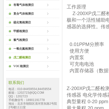
有毒气体检测仪
工作原理
Z-200XP
戊二醛
复合气体检测仪
极和一个活性辅助
硫化氢检测仪
感器
的选择性。
传
甲醛检测仪
氯气检测仪
0.01PPM分辨率
一氧化氮检测仪
使用方便
内置泵
戊二醛检测仪
可充电电池
VOC检测仪
内置存储器（数据
联系我们
Z-200XP
戊二醛检
电话：010-84459554,84459554
邮箱：1202723@QQ.COM
传感器
电化学
传感
QQ：1202723
手机微信号：18901191778
典型量程 0-20 ppm
地址：北京市朝阳区清河营东路2号院
最大量程 20 ppm
2号楼1111室