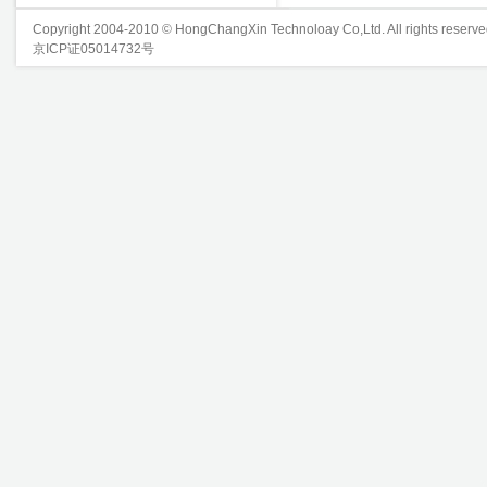
Copyright 2004-2010 © HongChangXin Technoloay Co,Ltd. All rights reserve
京ICP证05014732号