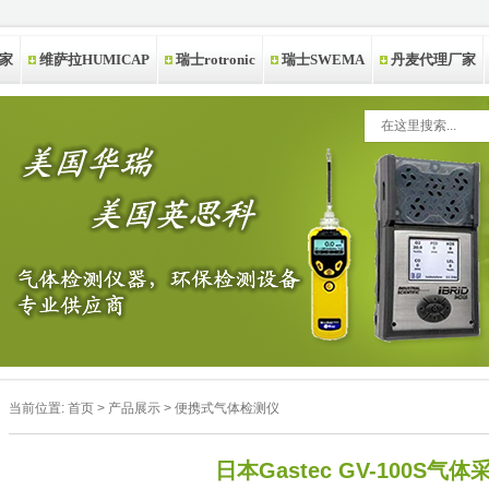
家
维萨拉HUMICAP
瑞士rotronic
瑞士SWEMA
丹麦代理厂家
当前位置:
首页
>
产品展示
>
便携式气体检测仪
日本Gastec GV-100S气