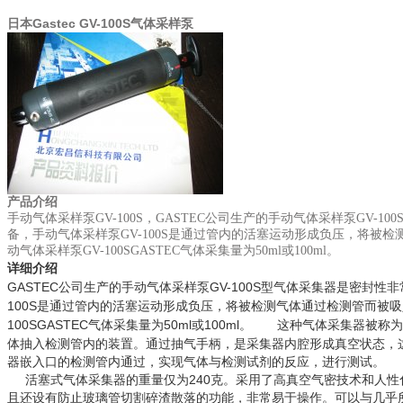
日本Gastec GV-100S气体采样泵
产品介绍
手动气体采样泵
GV-100S
，
GASTEC
公司生产的手动气体采样泵
GV-100
备，手动气体采样泵
GV-100S
是通过管内的活塞运动形成负压，将被检
动气体采样泵
GV-100SGASTEC
气体采集量为
50ml
或
100ml
。
详细介绍
GASTEC
GV-100S
公司生产的手动气体采样泵
型气体采集器是密封性非
100S
是通过管内的活塞运动形成负压，将被检测气体通过检测管而被吸
100SGASTEC
50ml
100ml
这种气体采集器被称为
气体采集量为
或
。
体抽入检测管内的装置。通过抽气手柄，是采集器内腔形成真空状态，
器嵌入口的检测管内通过，实现气体与检测试剂的反应，进行测试。
活塞式气体采集器的重量仅为
240
克。采用了高真空气密技术和人性
且还设有防止玻璃管切割碎渣散落的功能，非常易于操作。可以与几乎