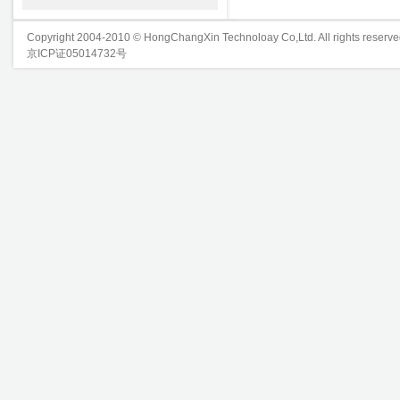
Copyright 2004-2010 © HongChangXin Technoloay Co,Ltd. All rights reserve
京ICP证05014732号