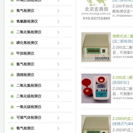
环氧乙烷检测仪
[
戊二醛检测
Z-200手持
氢气检测仪
醛检测仪是
0-20PP
氢氰酸检测仪
0.01PPM
在单点模式
式时，Z-2
二氧化氯检测仪
便携式戊二
精度数据。
[
戊二醛检测
设置成可连续
磷化氢检测仪
Z-200戊
器，可测量0
甲烷检测仪
达到0.01P
可以在单点
氮气检测仪
点模式时，Z
个高精度数
酒精检测仪
Z-200戊二醛检
预先设置成可
[
美国ESC
]
预设时间用完，
二氧化氮检测仪
Z-200戊
器，可测量0
二氧化硫检测仪
达到0.01P
可以在单点
一氧化碳检测仪
点模式时，Z
个高精度数
可燃气体检测仪
Z-200XP
预先设置成可
[
便携式气体
预设时间用完，
氧气检测仪
Z-200X